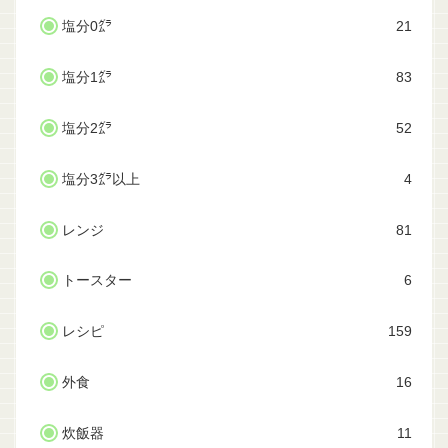
塩分0㌘
21
塩分1㌘
83
塩分2㌘
52
塩分3㌘以上
4
レンジ
81
トースター
6
レシピ
159
外食
16
炊飯器
11