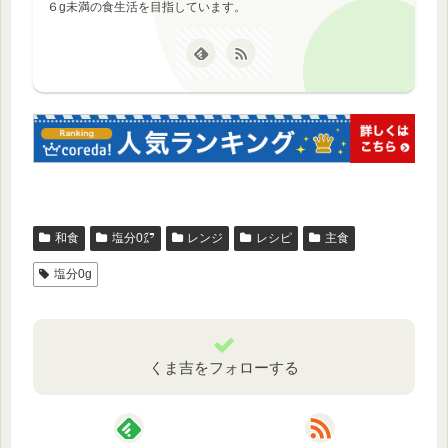
６g未満の食生活を目指しています。
和食
塩分0㌘
レンジ
レシピ
主食
塩分0g
くま吉をフォローする