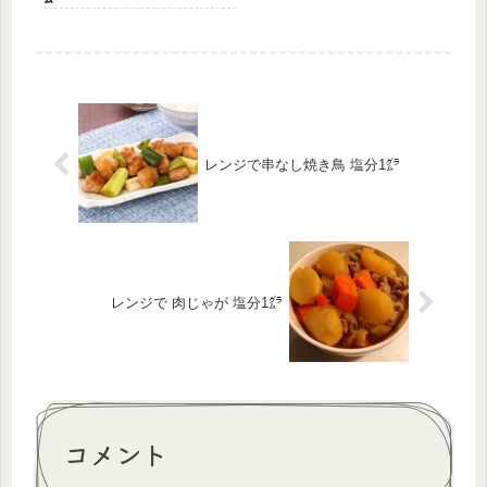
レンジで串なし焼き鳥 塩分1㌘
レンジで 肉じゃが 塩分1㌘
コメント