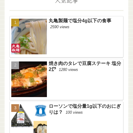
人気記事
丸亀製麺で塩分4g以下の食事
2590 views
焼き肉のタレで豆腐ステーキ 塩分
2㌘
1280 views
ローソンで塩分量1g以下のおにぎ
りは？
100 views