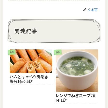
くま吉
関連記事
中華
和食
ハムとキャベツ春巻き
塩分1個0.5㌘
レンジでねぎスープ 塩
分 1㌘