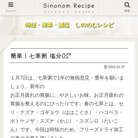
Sinonom Recipe
メニュー
検索
時短・簡単・減塩 しののむレシピ
簡単！七草粥 塩分0㌘
2022.01.07
１月7日は、七草粥で1年の無病息災・豊年を願いま
しょう。新年の
お正月疲れの胃腸に、やさしいお味。お正月疲れの
胃腸を整えるのにぴったりです。春の七草とは、セ
リ・ナズナ・ゴギョウ（ははこぐさ）・ハコベラ・
ホトケノザ・スズナ（かぶ）・スズシロ（だいこ
ん）です。今回は時短のため、フリーズドライ加工