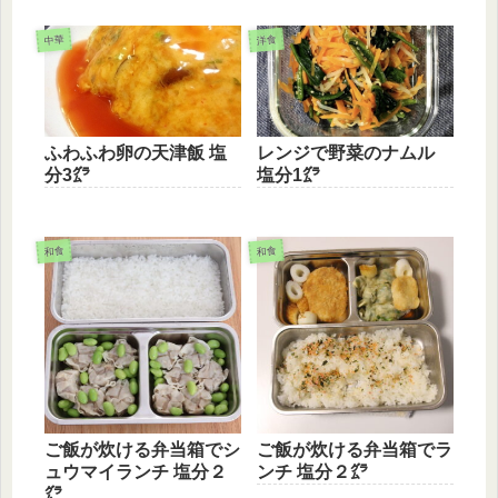
中華
洋食
ふわふわ卵の天津飯 塩
レンジで野菜のナムル
分3㌘
塩分1㌘
和食
和食
ご飯が炊ける弁当箱でシ
ご飯が炊ける弁当箱でラ
ュウマイランチ 塩分２
ンチ 塩分２㌘
㌘