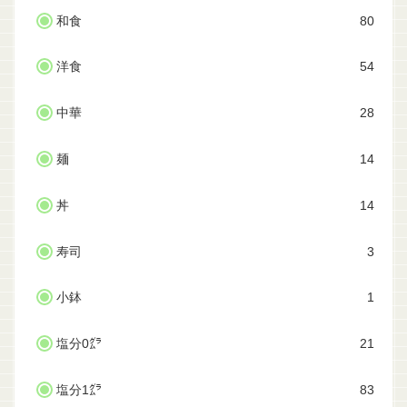
和食
80
洋食
54
中華
28
麺
14
丼
14
寿司
3
小鉢
1
塩分0㌘
21
塩分1㌘
83