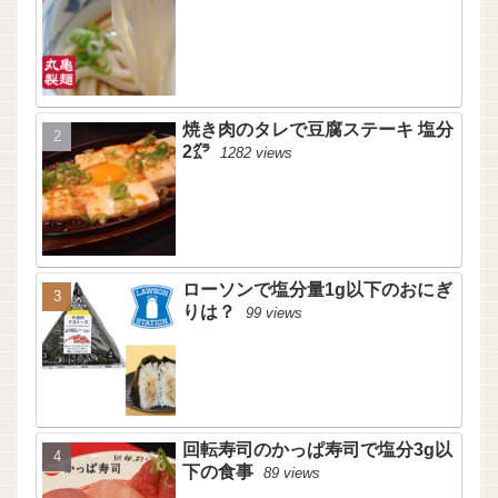
焼き肉のタレで豆腐ステーキ 塩分
2㌘
1282 views
ローソンで塩分量1g以下のおにぎ
りは？
99 views
回転寿司のかっぱ寿司で塩分3g以
下の食事
89 views