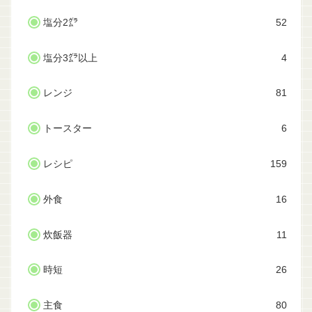
塩分2㌘
52
塩分3㌘以上
4
レンジ
81
トースター
6
レシピ
159
外食
16
炊飯器
11
時短
26
主食
80