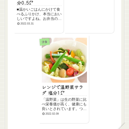
分0.5㌘
常タイプのサラダチキンに
加え...
■温かいごはんにかけて食
べるふりかけ、本当におい
しいですよね。お弁当の色
どりにもなって便利です。
2022.03.31
ちなみにそんなふりかけの
塩分量ってどれくらいなん
でしょうか？丸美屋さんの
「のりたま」を中心にさ
洋食
け、おかか、たらこなんか
もいろいろと調べてみまし
た...
レンジで温野菜サラ
ダ 塩分1㌘
「温野菜」は生の野菜に比
べ栄養価が高く、健康にも
良いとされています。つく
り方はまったく難しくは無
2022.02.09
くて、むしろ簡単に作れて
しまいます。基本的には
「ほぼすべての野菜」を温