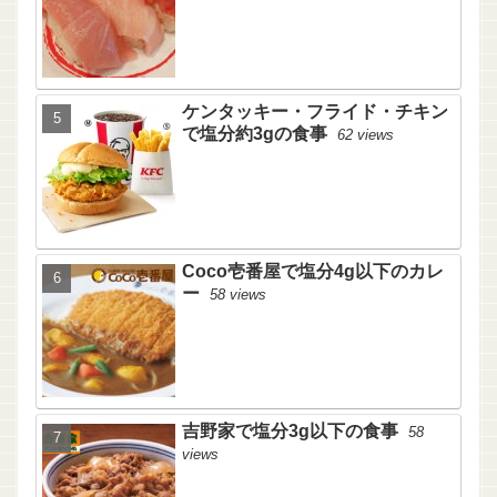
ケンタッキー・フライド・チキン
で塩分約3gの食事
62 views
Coco壱番屋で塩分4g以下のカレ
ー
58 views
吉野家で塩分3g以下の食事
58
views