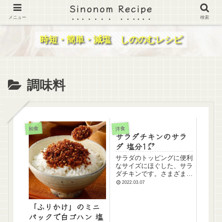
Sinonom Recipe
メニュー
検索
時短・簡単・減塩 しののむレシピ
調味料
和食
洋食
サラダチキンのサラ
ダ 塩分1㌘
サラダのトッピングに便利
なサイズにほぐした、サラ
ダチキンです。さまざまな
料理へアレンジできます。
2022.03.07
保存に便利な真空パック
で、スーパーで300円ぐら
「ふりかけ」のミニ
いで売られているようで
す。ヘルシーで高たんぱ
パックで白ゴハン 塩
く！鶏むね肉の形をした通