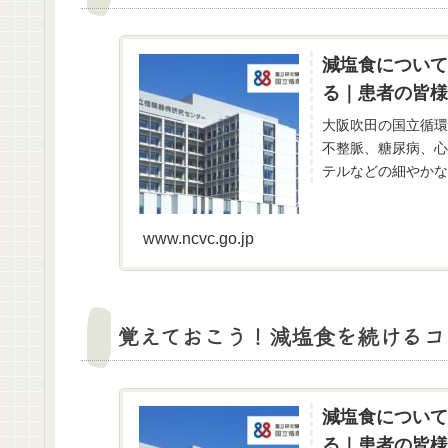
減塩食について
る｜患者の皆様
大阪吹田の国立循環
不整脈、糖尿病、心
テルなどの細やかな
www.ncvc.go.jp
覚えておこう！減塩食を続けるコ
減塩食について
る｜患者の皆様