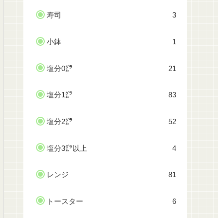
寿司
3
小鉢
1
塩分0㌘
21
塩分1㌘
83
塩分2㌘
52
塩分3㌘以上
4
レンジ
81
トースター
6