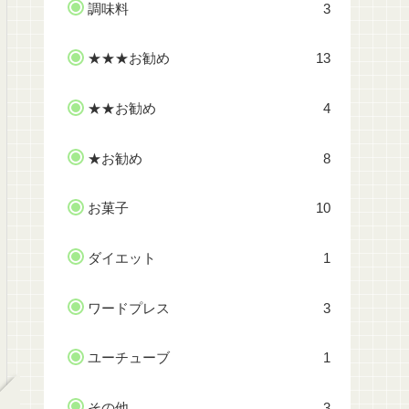
調味料
3
★★★お勧め
13
★★お勧め
4
★お勧め
8
お菓子
10
ダイエット
1
ワードプレス
3
ユーチューブ
1
その他
3