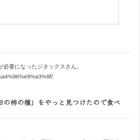
が必要になったジタックスさん。
e5%a4%96%e9%a3%9f/
亀田の柿の種」をやっと見つけたので食べ