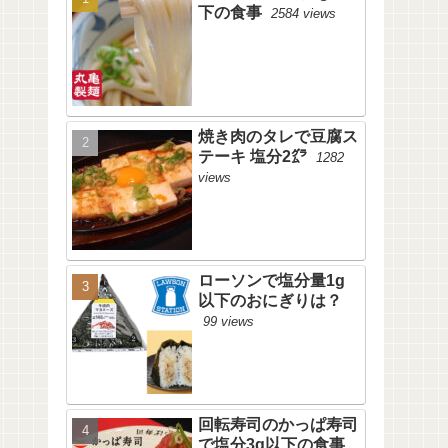
下の食事
2584 views
焼き肉のタレで豆腐ス
テーキ 塩分2㌘
1282
views
ローソンで塩分量1g
以下のおにぎりは？
99 views
回転寿司のかっぱ寿司
で塩分3g以下の食事