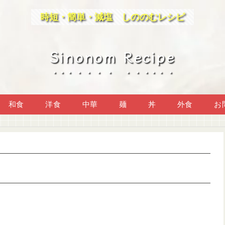
時短・簡単・減塩 しののむレシピ
Sinonom Recipe
和食
洋食
中華
麺
丼
外食
お