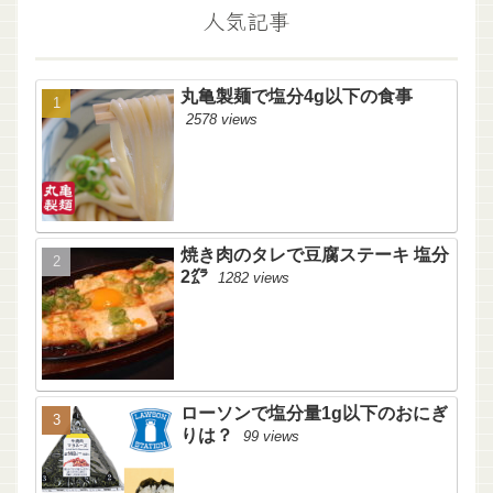
人気記事
丸亀製麺で塩分4g以下の食事
2578 views
焼き肉のタレで豆腐ステーキ 塩分
2㌘
1282 views
ローソンで塩分量1g以下のおにぎ
りは？
99 views