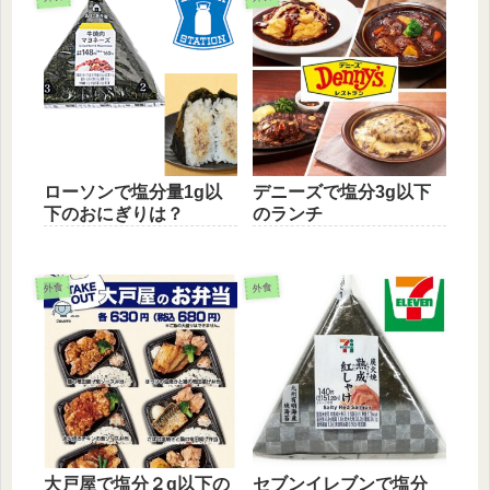
ローソンで塩分量1g以
デニーズで塩分3g以下
下のおにぎりは？
のランチ
外食
外食
大戸屋で塩分２g以下の
セブンイレブンで塩分