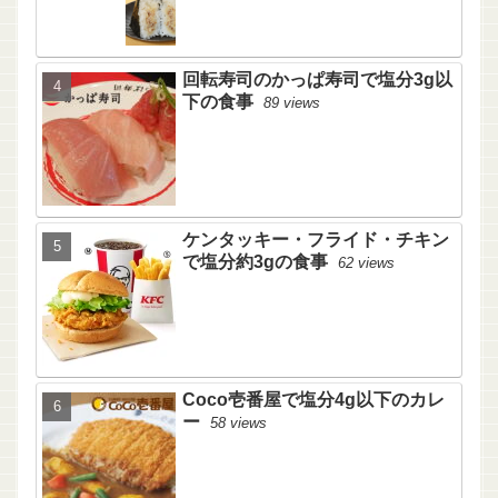
回転寿司のかっぱ寿司で塩分3g以
下の食事
89 views
ケンタッキー・フライド・チキン
で塩分約3gの食事
62 views
Coco壱番屋で塩分4g以下のカレ
ー
58 views