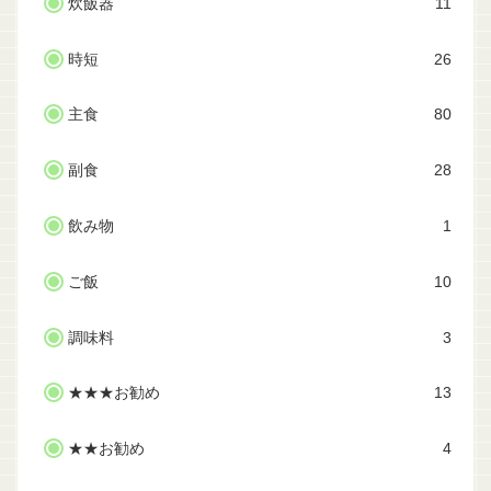
炊飯器
11
時短
26
主食
80
副食
28
飲み物
1
ご飯
10
調味料
3
★★★お勧め
13
★★お勧め
4