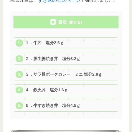
※塩分量は、
すき家の公式ページ
で確認しました。
目次
１．牛丼 塩分2.6ｇ
２．豚生姜焼き丼 塩分3.2ｇ
３．サラ旨ポークカレー ミニ 塩分2.6ｇ
４．鉄火丼 塩分1.6ｇ
５．牛すき焼き丼 塩分4.5ｇ