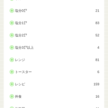
塩分0㌘
21
塩分1㌘
83
塩分2㌘
52
塩分3㌘以上
4
レンジ
81
トースター
6
レシピ
159
外食
16