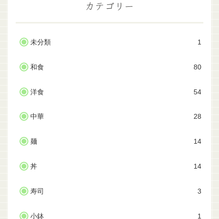
カテゴリー
未分類
1
和食
80
洋食
54
中華
28
麺
14
丼
14
寿司
3
小鉢
1