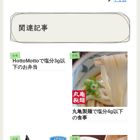
関連記事
外食
外食
HottoMottoで塩分3g以
下のお弁当
丸亀製麺で塩分4g以下
の食事
外食
外食