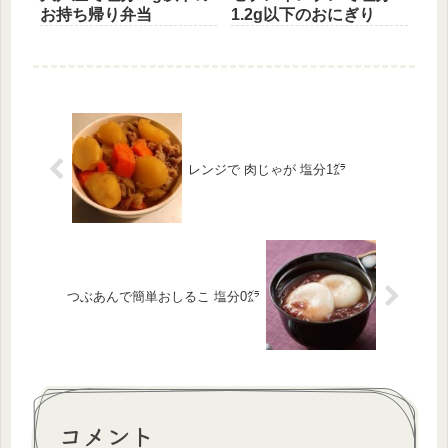
お持ち帰り弁当
1.2g以下のおにぎり
レンジで 肉じゃが 塩分1㌘
つぶあんで簡単おしるこ 塩分0㌘
コメント