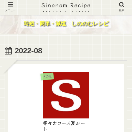
Sinonom Recipe
メニュー
検索
時短・簡単・減塩 しののむレシピ
2022-08
その他
等々力コース夏ルー
ト