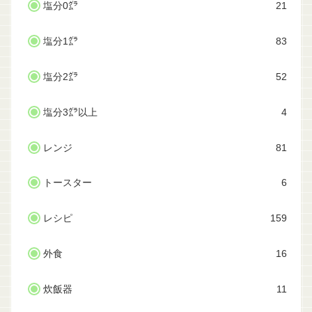
塩分0㌘
21
塩分1㌘
83
塩分2㌘
52
塩分3㌘以上
4
レンジ
81
トースター
6
レシピ
159
外食
16
炊飯器
11