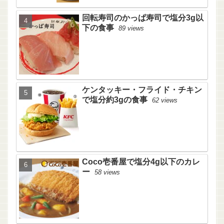
回転寿司のかっぱ寿司で塩分3g以
下の食事
89 views
ケンタッキー・フライド・チキン
で塩分約3gの食事
62 views
Coco壱番屋で塩分4g以下のカレ
ー
58 views