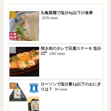
丸亀製麺で塩分4g以下の食事
2578 views
焼き肉のタレで豆腐ステーキ 塩分
2㌘
1282 views
ローソンで塩分量1g以下のおにぎ
りは？
99 views