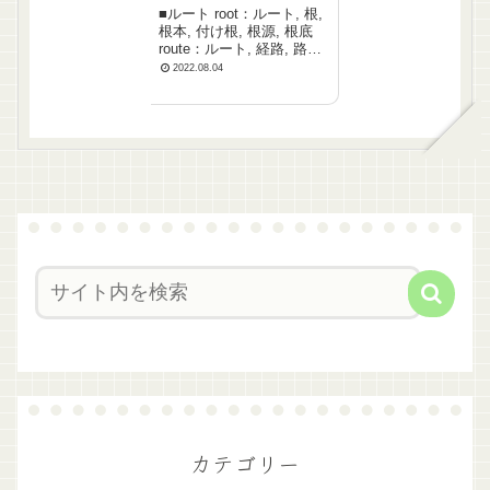
■ルート root：ルート, 根,
根本, 付け根, 根源, 根底
route：ルート, 経路, 路線,
航路, 進路, 道筋 ■アー
2022.08.04
ト art ■カート cart ■イ
ート eat ■シート seat
■チート ch...
カテゴリー