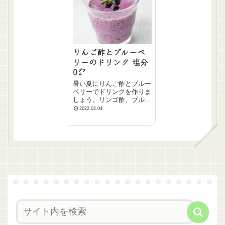
りんご酢とブルーベ
リーのドリンク 塩分
0㌘
暑い夏にりんご酢とブルー
ベリーでドリンクを作りま
しょう。リンゴ酢、ブルー
ベリージャム、よく冷やし
2022.02.04
た水をグラスに入れてかき
混ぜて出来上がりです。リ
ンゴ酢は、食後の血糖値の
上昇を抑えたり、血圧を下
げる効果があると言われて
います。ブルーベリー
は、...