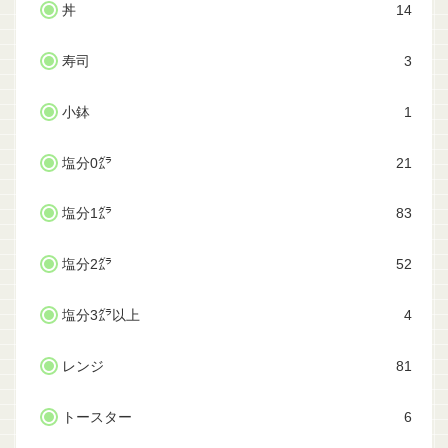
丼
14
寿司
3
小鉢
1
塩分0㌘
21
塩分1㌘
83
塩分2㌘
52
塩分3㌘以上
4
レンジ
81
トースター
6