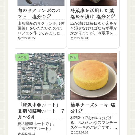
旬のサクランボのパ
冷蔵庫を活用した減
フェ 塩分０㌘
塩ぬか漬け 塩分２㌘
山形県産のサクランボ（佐
ぬか漬けは毎日ぬか床をか
藤錦）をいただいたので、
き混ぜなければならず手が
パフェを作ってみました。
かかりますが、冷蔵庫を使
下にオレオを入れてあとは
えば、手間を省いておいし
2022.06.27
2022.06.24
クリームとアイスクリーム
いぬか漬けを作れます。冷
を重ねました。簡単に作れ
蔵庫のぬか漬けは、腐敗す
ますので、試してみてくだ
る心配が少ないので塩を減
さい。 材料 1人分 サク
らせるなどのメリットも。
その他
洋食
ランボ 5個 生クリ...
今回は、麹屋甚平熟成ぬか
床（容器付）を使った減
塩...
「深沢中学ルート」
簡単チーズケーキ 塩
夏期間臨時ルート 7
分1㌘
月～8月
材料3つでお作いただけ
る、ふわふわなスフレチー
夏の臨時ルートです。
ズケーキのご紹介です。ふ
「深沢中学ルート」
わふわなチーズケーキをお
2022.04.16
2022.06.15