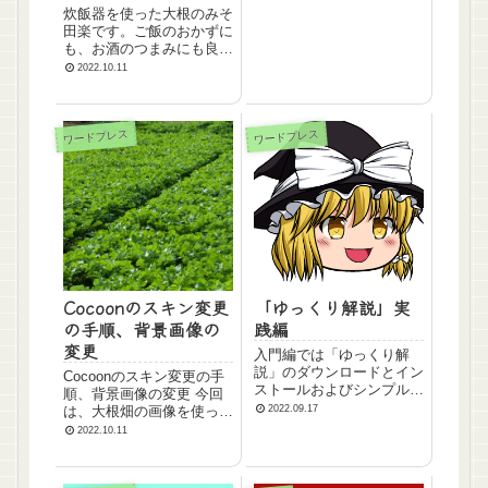
酒：大1 みりん：大1 砂
炊飯器を使った大根のみそ
糖：大1 大根は皮をむき、
田楽です。ご飯のおかずに
5cm幅に切る。炊飯器に大
も、お酒のつまみにも良い
根、水、...
ですね。大根は鍋で茹でな
2022.10.11
いで、炊飯器で炊くと簡単
です。ご飯と一緒に炊飯器
で炊いてもOKです。その
時は大根をアルミで包めば
ワードプレス
ワードプレス
味移りもしないので美味し
く食べれます。 ...
Cocoonのスキン変更
「ゆっくり解説」実
の手順、背景画像の
践編
変更
入門編では「ゆっくり解
説」のダウンロードとイン
Cocoonのスキン変更の手
ストールおよびシンプル立
順、背景画像の変更 今回
ち絵で簡単なゆっくり解説
は、大根畑の画像を使った
2022.09.17
動画を作ってみました。実
「green-daikon」のスキン
2022.10.11
践編では、動く立ち絵を使
を作成 ぱくたそなどから
って目と口の動きを加えた
背景画像をダウンロード
り、セリフをエクセルで流
大きさは、1920×1080pix