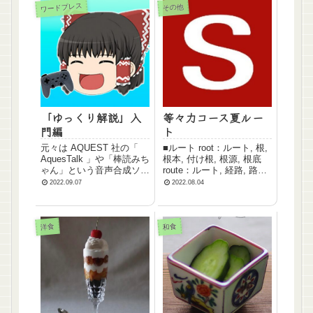
し込んだり、改行を設定し
が良いのでは 今回は画像
ワードプレス
その他
たりより便利で使いやすい
「...
機...
「ゆっくり解説」入
等々力コース夏ルー
門編
ト
元々は AQUEST 社の「
■ルート root：ルート, 根,
AquesTalk 」や「棒読みち
根本, 付け根, 根源, 根底
ゃん」という音声合成ソフ
route：ルート, 経路, 路線,
トを利用したゲーム実況や
航路, 進路, 道筋 ■アー
2022.09.07
2022.08.04
解説動画の事を指します。
ト art ■カート cart ■イ
これらの音声に、当時 2ch
ート eat ■シート seat
などで人気のあった AA
■チート ch...
(アスキーアート)が元とな
洋食
和食
ったキャラクタ...