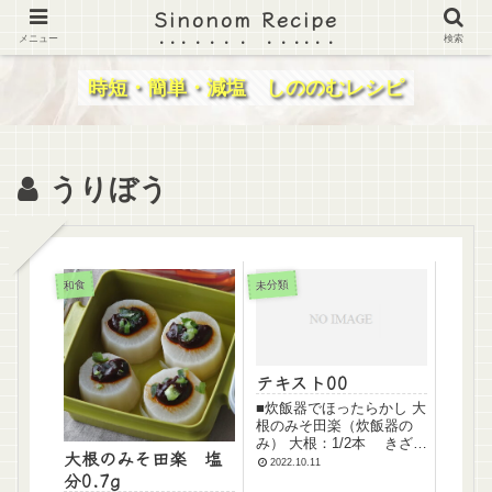
Sinonom Recipe
メニュー
検索
時短・簡単・減塩 しののむレシピ
うりぼう
未分類
和食
テキスト00
■炊飯器でほったらかし 大
根のみそ田楽（炊飯器の
み） 大根：1/2本 きざみ
大根のみそ田楽 塩
ねぎ：適量 水：300ml 白
2022.10.11
分0.7g
だし：大1 赤みそ： 大1