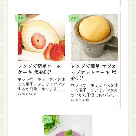
家で簡単に作ることが出来
ますよ。湯せん焼きでじっ
くり焼くことでしっとり食
感に仕上がります。とって
洋食
洋食
も簡単に作れるので、ぜひ
お試しくださいね。 ...
レンジで簡単ロール
レンジで簡単 マグカ
ケーキ 塩分0㌘
ップホットケーキ 塩
分0㌘
ホットケーキミックスを使
って電子レンジでスポンジ
ホットケーキミックスを使
生地が簡単に作れます。生
って電子レンジで、マグカ
クリームをたっぷり包んだ
2022.03.12
ップから手軽に食べられる
絶品ロールケーキです。ふ
簡単手づくりをご紹介しま
2022.02.10
わっふわのスポンジ生地が
す。4つの材料を混ぜてマ
レンジだけで、生地の完成
グカップに入れ、レンジで
まで10分で出来ます。季
チンするだけで完成です。
節のお好みのフルーツをの
材料（1人分） 卵 1個 砂
洋食
せて、作ってみてくださ
糖 大さじ2 ...
い...